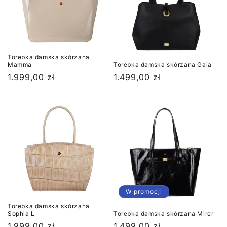
Torebka damska skórzana
Mamma
Torebka damska skórzana Gaia
Cena
1.999,00 zł
Cena
1.499,00 zł
regularna
regularna
W promocji
Torebka damska skórzana
Sophia L
Torebka damska skórzana Mirer
Cena
1.999,00 zł
Cena
1.499,00 zł