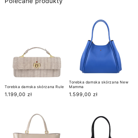
Polecane produkty
Torebka damska skórzana New
Torebka damska skórzana Rule
Mamma
Cena
1.199,00 zł
Cena
1.599,00 zł
regularna
regularna