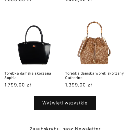
regularna
regularna
Torebka damska skórzana
Torebka damska worek skórzany
Sophia
Catherine
Cena
1.799,00 zł
Cena
1.399,00 zł
regularna
regularna
Wyświetl wszystkie
Zasubskrybuj nasz Newsletter