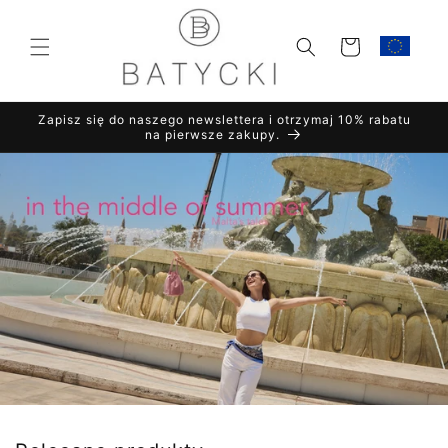
Przejdź
do
treści
Koszyk
Zapisz się do naszego newslettera i otrzymaj 10% rabatu
na pierwsze zakupy.