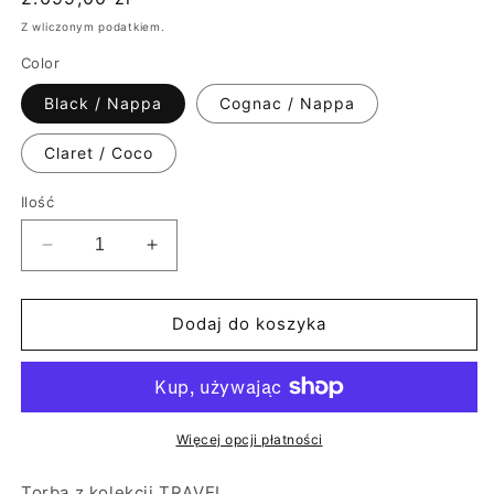
regularna
Z wliczonym podatkiem.
Color
Black / Nappa
Cognac / Nappa
Claret / Coco
Ilość
Zmniejsz
Zwiększ
ilość
ilość
dla
dla
Torba
Torba
Dodaj do koszyka
podróżna
podróżna
skórzana
skórzana
Więcej opcji płatności
Torba z kolekcji TRAVEL