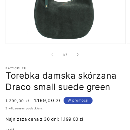
Otwórz
O
multimedia
m
1
2
z
1
/
7
w
w
oknie
o
modalnym
m
BATYCKI.EU
Torebka damska skórzana
Draco small suede green
Cena
Cena
1.199,00 zł
W promocji
1.399,00 zł
regularna
promocyjna
Z wliczonym podatkiem.
Najniższa cena z 30 dni:
1.199,00 zł