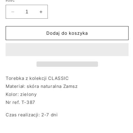
Ilość
Zmniejsz
Zwiększ
ilość
ilość
dla
dla
Torebka
Torebka
Dodaj do koszyka
damska
damska
skórzana
skórzana
Draco
Draco
small
small
suede
suede
green
green
Torebka z kolekcji CLASSIC
Materiał: skóra naturalna Zamsz
Kolor: zielony
Nr ref. T-387
Czas realizacji: 2-7 dni